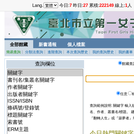
Lang.
今日:
7
昨日:
27
累積:
222149
線上:
1
人
全部館藏
新書通報
個人檔案
簡易查詢
┊
分類法查詢
┊
進階查詢
┊
本次查詢歷史
┊ 我的查詢歷史
┊ 我的書車
查詢欄位
館藏查詢
任意
查詢範例說明: 關鍵字 輸入
名、作者、叢書名/標題。
『翻轉人生』或『築夢者』
今日熱門關鍵字